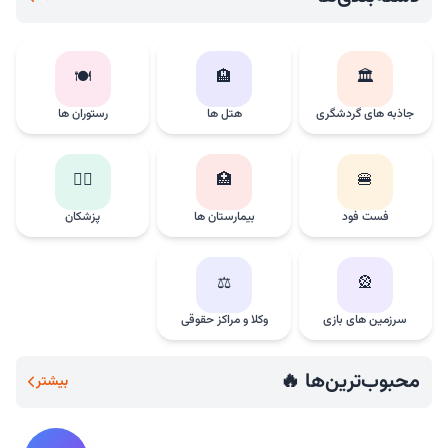
🍽️
🏨
🏛️
جاذبه های گردشگری
هتل ها
رستوران ها
👨‍⚕️
🏥
🍔
فست فود
بیمارستان ها
پزشکان
⚖️
🎡
سرزمین های بازی
وکلا و مراکز حقوقی
محبوب‌ترین‌ها 🔥
بیشتر