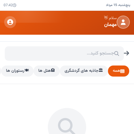
پنج‌شنبه، 15 مرداد
07:42
سلام 👋
مهمان
همه
🏛️
جاذبه های گردشگری
🏨
هتل ها
🍽️
رستوران ها