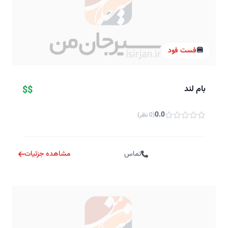
🍔
فست فود
بام لند
$$
0.0
(0 نظر)
تماس
مشاهده جزئیات