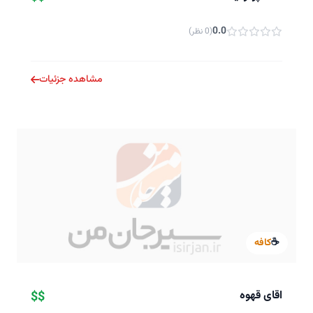
0.0
(0 نظر)
مشاهده جزئیات
☕
کافه
اقای قهوه
$$