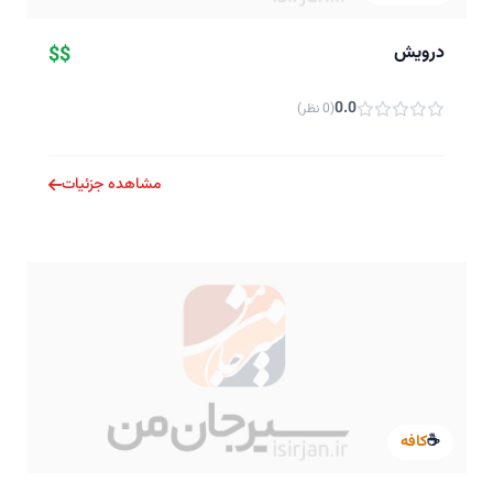
درویش
$$
0.0
(0 نظر)
مشاهده جزئیات
☕
کافه