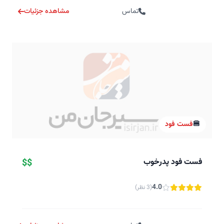
تماس
مشاهده جزئیات
🍔
فست فود
فست فود پدرخوب
$$
4.0
(3 نظر)