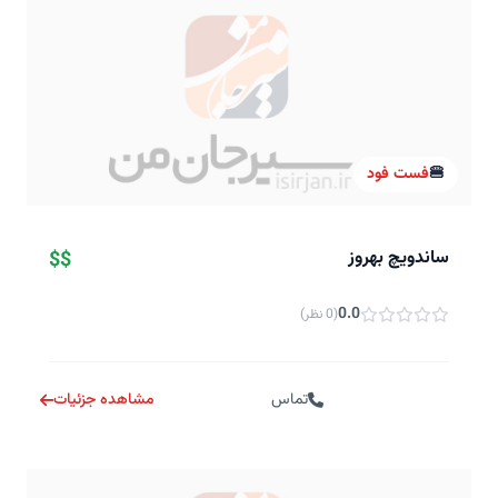
🍔
فست فود
ساندویچ بهروز
$$
0.0
(0 نظر)
تماس
مشاهده جزئیات