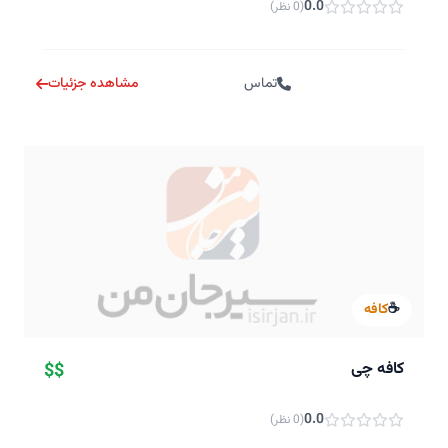
0.0
(0 نظر)
تماس
مشاهده جزئیات
☕
کافه
کافه چی
$$
0.0
(0 نظر)