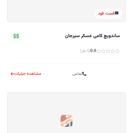
🍔
فست فود
ساندویچ کامی عسکر سیرجان
$$
0.0
(0 نظر)
تماس
مشاهده جزئیات