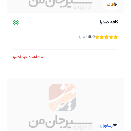
☕
کافه
کافه صدرا
$$
5.0
(1 نظر)
مشاهده جزئیات
🍽️
رستوران