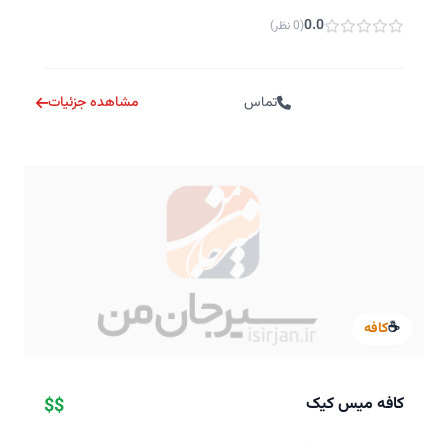
0.0
(0 نظر)
تماس
مشاهده جزئیات
☕
کافه
کافه میس کیک
$$