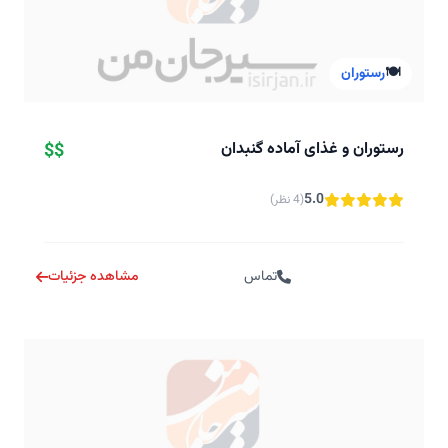
🍽️
رستوران
رستوران و غذای آماده گنبدان
$$
5.0
(4 نظر)
تماس
مشاهده جزئیات