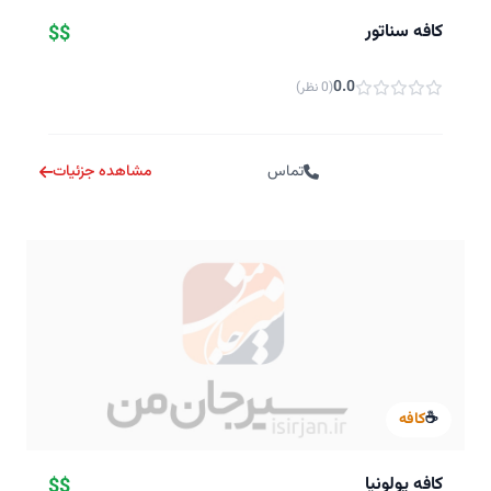
کافه سناتور
$$
0.0
(0 نظر)
تماس
مشاهده جزئیات
☕
کافه
كافه پولونيا
$$