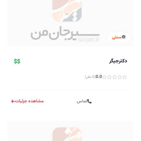
🍲
سنتی
دکترجیگر
$$
0.0
(0 نظر)
تماس
مشاهده جزئیات