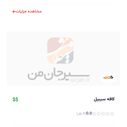
مشاهده جزئیات
☕
کافه
کافه سیبیل
$$
0.0
(0 نظر)