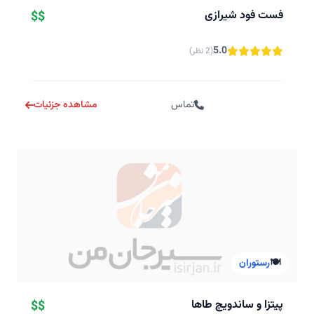
فست فود شیرازی
$$
5.0
(2 نظر)
تماس
مشاهده جزئیات
🍽️
رستوران
پیتزا و ساندویچ طاها
$$