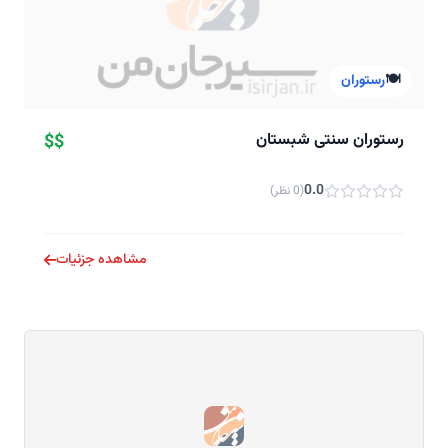
🍽️
رستوران
رستوران سنتی شبستان
$$
0.0
(0 نظر)
مشاهده جزئیات