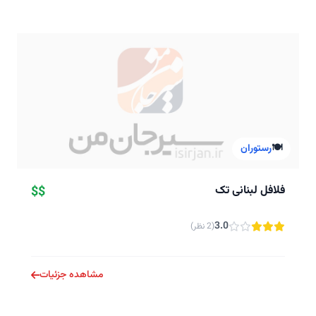
🍽️
رستوران
فلافل لبنانی تک
$$
3.0
(2 نظر)
مشاهده جزئیات