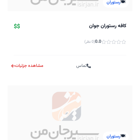
🍽️
رستوران
کافه رستوران جوان
$$
0.0
(0 نظر)
تماس
مشاهده جزئیات
🍽️
رستوران