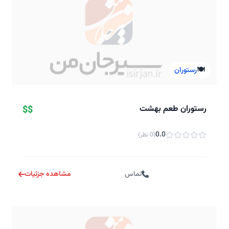
🍽️
رستوران
رستوران طعم بهشت
$$
0.0
(0 نظر)
تماس
مشاهده جزئیات