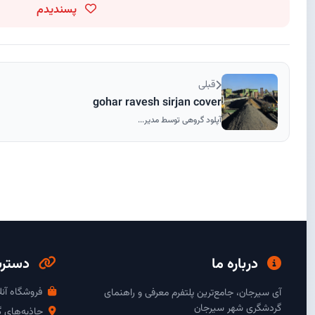
پسندیدم
قبلی
gohar ravesh sirjan cover
آپلود گروهی توسط مدیر...
درباره ما
دسترس
فروشگاه آنل
آی سیرجان، جامع‌ترین پلتفرم معرفی و راهنمای
گردشگری شهر سیرجان
جاذبه‌های 