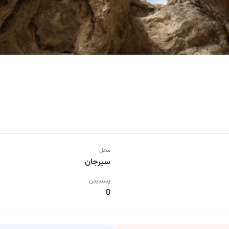
محل
سیرجان
پسندیدن
0