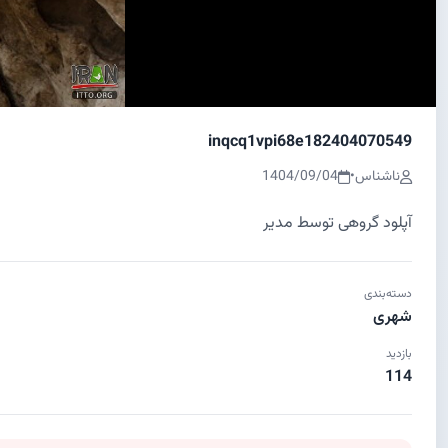
inqcq1vpi68e182404070549
ناشناس
•
1404/09/04
آپلود گروهی توسط مدیر
دسته‌بندی
شهری
بازدید
114