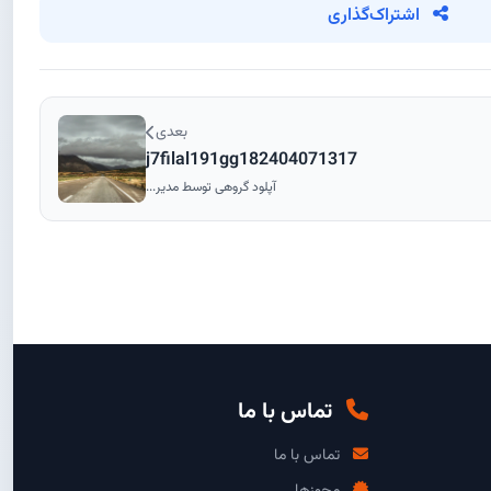
اشتراک‌گذاری
بعدی
j7filal191gg182404071317
آپلود گروهی توسط مدیر...
تماس با ما
تماس با ما