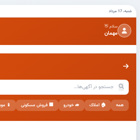
شنبه، 17 مرداد
سلام 👋
مهمان
همه
🏠 املاک
🚙 خودرو
🏢 فروش مسکونی
📱 موب