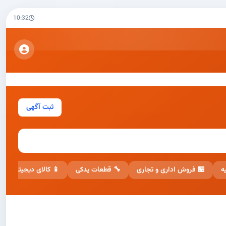
10:32
ثبت آگهی
📱 کالای دیجیتال
🔧 قطعات یدکی
🏪 فروش اداری و تجاری
