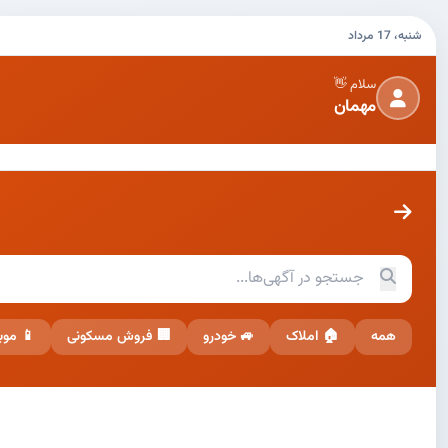
شنبه، 17 مرداد
سلام 👋
مهمان
همه
🏠 املاک
🚙 خودرو
🏢 فروش مسکونی
📱 موب