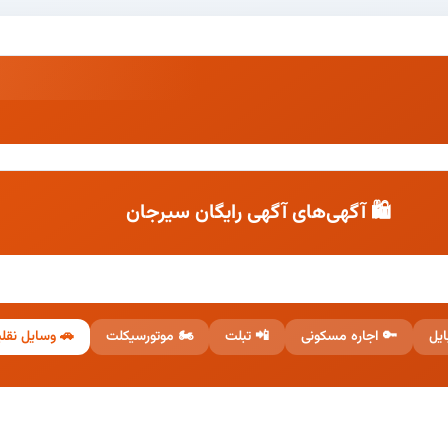
🛍️ آگهی‌های آگهی رایگان سیرجان
 وسایل نقلیه
🏍️ موتورسیکلت
📲 تبلت
🔑 اجاره مسکونی
📱 