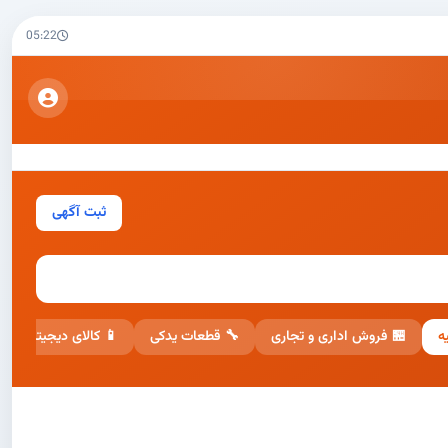
05:22
ثبت آگهی
📱 کالای دیجیتال
🔧 قطعات یدکی
🏪 فروش اداری و تجاری
