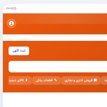
04:40
ثبت آگهی
📱 کالای دیجیتال
🔧 قطعات یدکی
🏪 فروش اداری و تجاری
