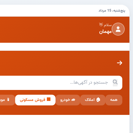
پنج‌شنبه، 15 مرداد
سلام 👋
مهمان
همه
🏠 املاک
🚙 خودرو
🏢 فروش مسکونی
📱 موب