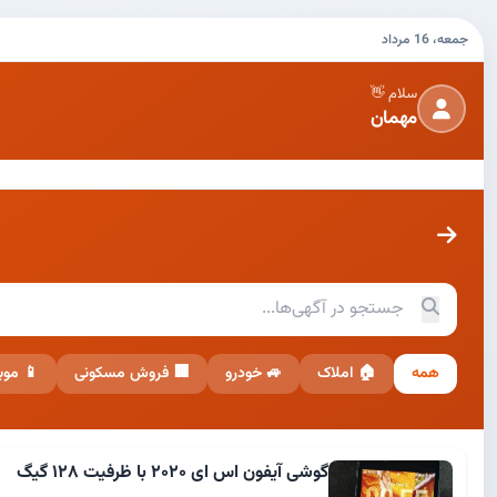
جمعه، 16 مرداد
سلام 👋
مهمان
همه
🏠 املاک
🚙 خودرو
🏢 فروش مسکونی
📱 موب
گوشی آیفون اس ای ۲۰۲۰ با ظرفیت ۱۲۸ گیگ