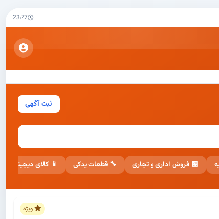
23:27
ثبت آگهی
📱 کالای دیجیتال
🔧 قطعات یدکی
🏪 فروش اداری و تجاری

ویژه