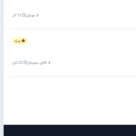
📱 موبایل
12 آذر
ویژه
📱 کالای دیجیتال
22 آبان