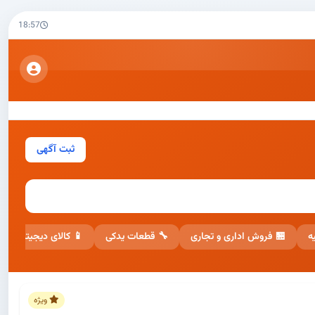
18:57
ثبت آگهی
📱 کالای دیجیتال
🔧 قطعات یدکی
🏪 فروش اداری و تجاری

ویژه