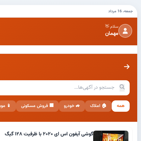
جمعه، 16 مرداد
سلام 👋
مهمان
همه
🏠 املاک
🚙 خودرو
🏢 فروش مسکونی
📱 موب
گوشی آیفون اس ای ۲۰۲۰ با ظرفیت ۱۲۸ گیگ