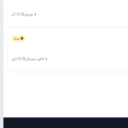
📱 موبایل
12 آذر
ویژه
📱 کالای دیجیتال
22 آبان