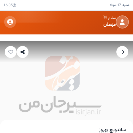
شنبه، 17 مرداد
16:35
سلام 👋
مهمان
ساندویچ بهروز