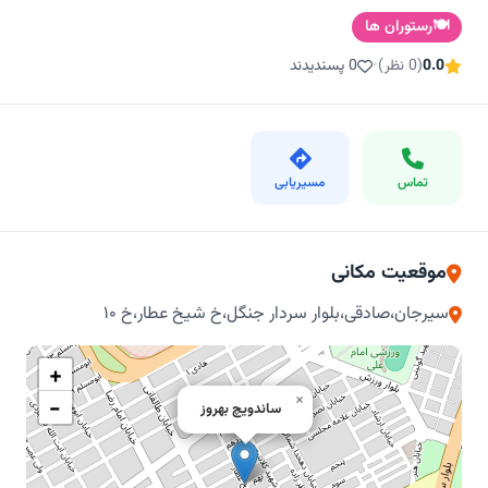
🍽️
رستوران ها
0.0
(0 نظر)
•
0 پسندیدند
تماس
مسیریابی
موقعیت مکانی
سیرجان،صادقی،بلوار سردار جنگل،خ شیخ عطار،خ ۱۰
+
×
−
ساندویچ بهروز