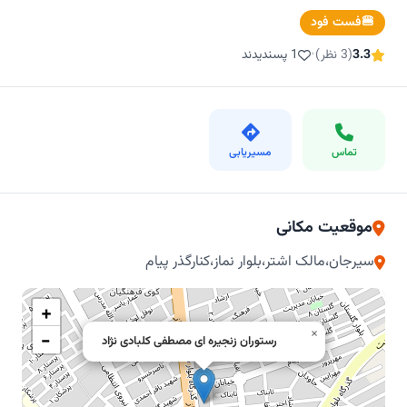
🍔
فست فود
3.3
(3 نظر)
•
1 پسندیدند
تماس
مسیریابی
موقعیت مکانی
سیرجان،مالک اشتر،بلوار نماز،کنارگذر پیام
+
×
−
رستوران زنجیره ای مصطفی کلبادی نژاد