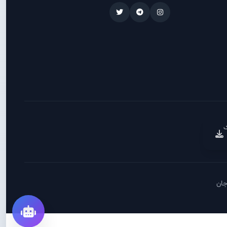
ک
جان