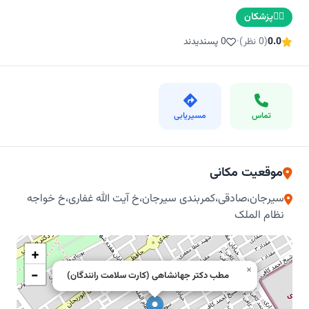
👨‍⚕️
پزشکان
0.0
(0 نظر)
•
0 پسندیدند
تماس
مسیریابی
موقعیت مکانی
سیرجان،صادقی،کمربندی سیرجان،خ آیت الله غفاری،خ خواجه
نظام الملک
+
×
−
مطب دکتر جهانشاهی (کارت سلامت رانندگان)