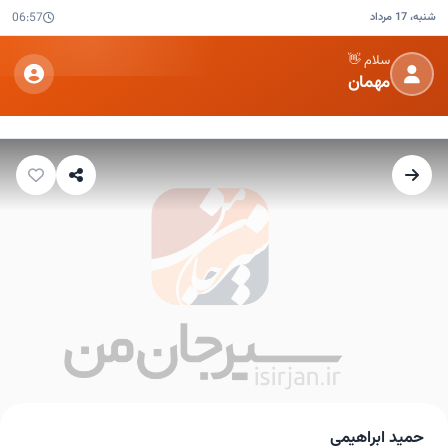
شنبه، 17 مرداد
06:57
سلام 👋
مهمان
حمید ابراهیمی