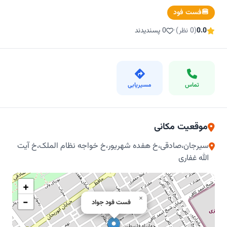
🍔
فست فود
0.0
(0 نظر)
•
0 پسندیدند
تماس
مسیریابی
موقعیت مکانی
سیرجان،صادقی،خ هفده شهریور،خ خواجه نظام الملک،خ آیت
الله غفاری
+
×
−
فست فود جواد