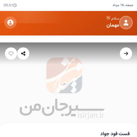
جمعه، 16 مرداد
09:51
سلام 👋
مهمان
فست فود جواد