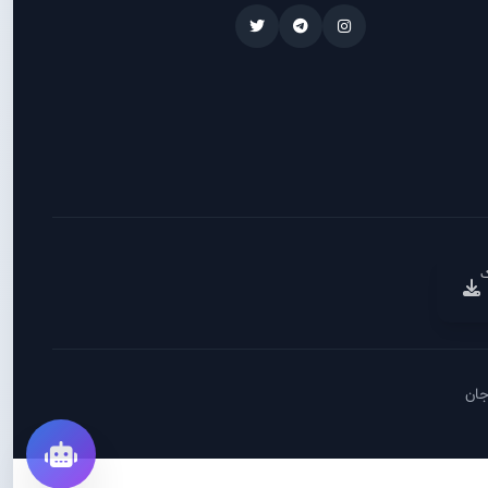
ک
جان