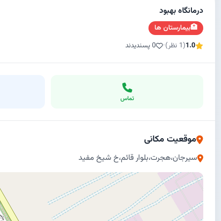
درمانگاه بهبود
🏥
بیمارستان ها
1.0
(1 نظر)
•
0 پسندیدند
تماس
موقعیت مکانی
سیرجان،هجرت،بلوار قائم،خ شیخ مفید