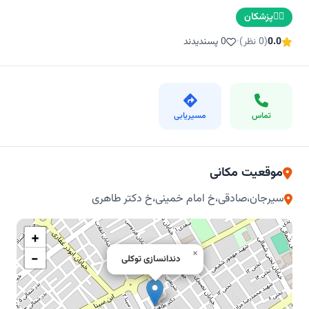
👨‍⚕️
پزشکان
0.0
(0 نظر)
•
0 پسندیدند
تماس
مسیریابی
موقعیت مکانی
سیرجان،صادقی،خ امام خمینی،خ دکتر طاهری
+
×
−
دندانسازی توکلی