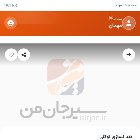
جمعه، 16 مرداد
19:11
سلام 👋
مهمان
دندانسازی توکلی