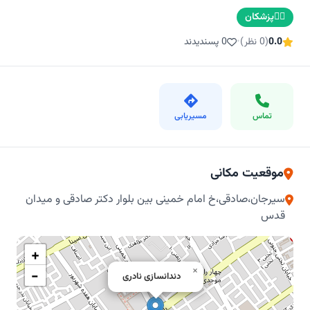
👨‍⚕️
پزشکان
0.0
(0 نظر)
•
0 پسندیدند
تماس
مسیریابی
موقعیت مکانی
سیرجان،صادقی،خ امام خمینی بین بلوار دکتر صادقی و میدان
قدس
+
×
−
دندانسازی نادری