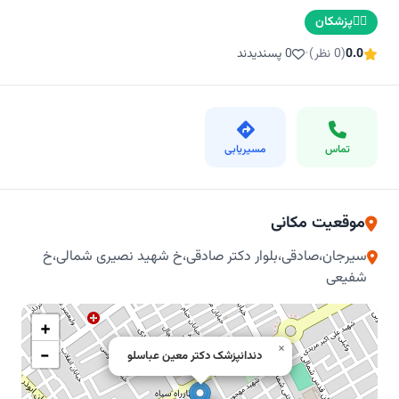
👨‍⚕️
پزشکان
0.0
(0 نظر)
•
0 پسندیدند
تماس
مسیریابی
موقعیت مکانی
سیرجان،صادقی،بلوار دکتر صادقی،خ شهید نصیری شمالی،خ
شفیعی
+
×
−
دندانپزشک دکتر معین عباسلو