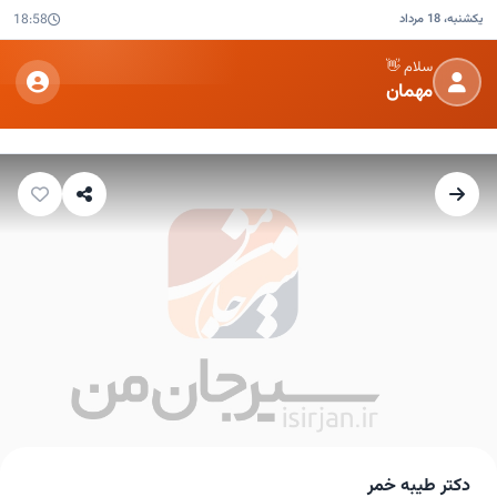
یکشنبه، 18 مرداد
18:58
سلام 👋
مهمان
دکتر طیبه خمر