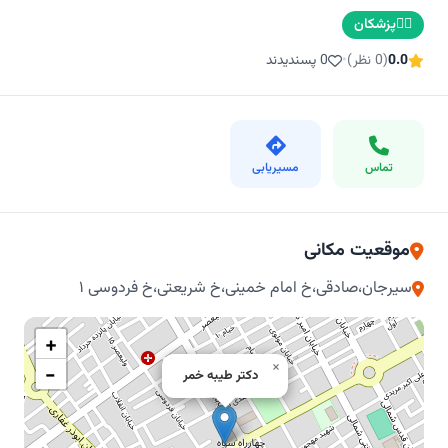
👨‍⚕️
پزشکان
0.0
(0 نظر)
•
0 پسندیدند
تماس
مسیریابی
موقعیت مکانی
سیرجان،صادقی،خ امام خمینی،خ شریعتی،خ فردوسی ۱
+
×
−
دکتر طیبه خمر