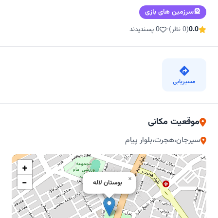
🎡
سرزمین های بازی
0.0
(0 نظر)
•
0 پسندیدند
مسیریابی
موقعیت مکانی
سیرجان،هجرت،بلوار پیام
+
×
−
بوستان لاله