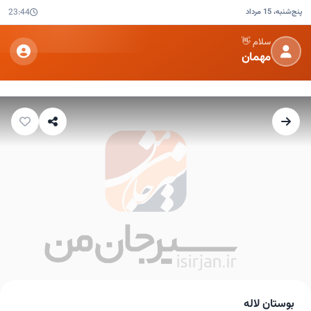
پنج‌شنبه، 15 مرداد
23:44
سلام 👋
مهمان
بوستان لاله