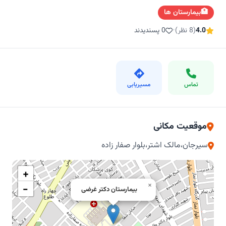
🏥
بیمارستان ها
4.0
(8 نظر)
•
0 پسندیدند
تماس
مسیریابی
موقعیت مکانی
سیرجان،مالک اشتر،بلوار صفار زاده
+
×
−
بیمارستان دکتر غرضی