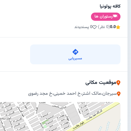
كافه پولونيا
🍽️
رستوران ها
0.0
(0 نظر)
•
0 پسندیدند
مسیریابی
موقعیت مکانی
سیرجان،مالک اشتر،خ احمد خمینی،خ مجد رضوی