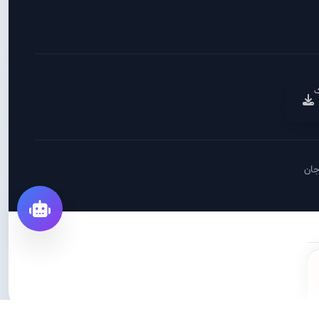
ک
جان