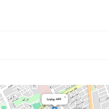
×
كافه پولونيا