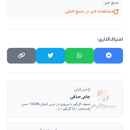
منبع خبر:
مشاهده خبر در منبع اصلی
اشتراک‌گذاری:
خبر قبلی
جام_حذفی
صعود گل‌گهر با پیروزی در دربی کرمان &#160; مس
رفسنجان ۰ (۱) گل‌گهر ۰ (...