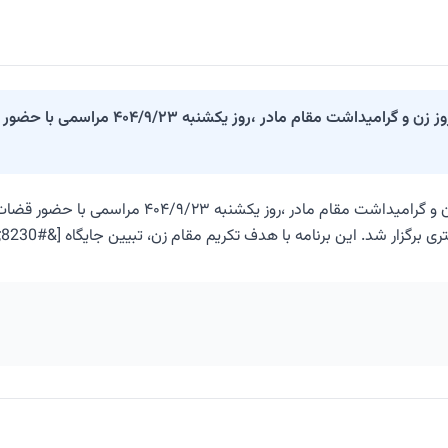
به مناسبت سالروز ولادت باسعادت حضرت فاط
به مناسبت سالروز ولادت باسعادت حضرت فاطمه زهرا (
ار شد. این برنامه با هدف تکریم مقام زن، تبیین جایگاه [&#8230;]