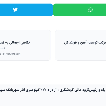
رکت توسعه آهن و فولاد گل
نگاهی اجمالی به فعال
دستا
&#160; &#160; تصویب افزایش سرمایه ۷۵۰۰ میلیاردی در مجمع &#160; تاکید م...
آزادراه ۲۷۰ کیلومتری انار شهربابک سیرجان باغات در مسیر اجرا