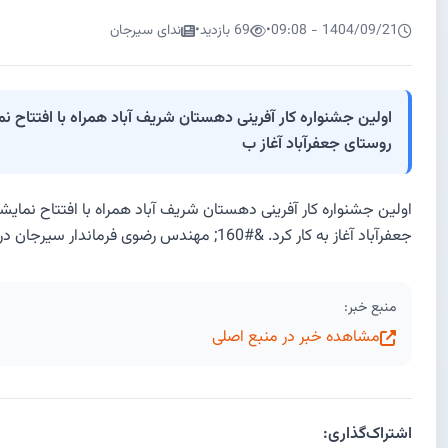
1404/09/21 - 09:08
•
69 بازدید
•
ندای سیرجان
روستای جعفرآباد آغاز ب
جعفرآباد آغاز به کار کرد. &#160; مهندس رضوی فرماندار سیرجان در مراسم افتتاحیه این نمایشگاه که با حضور معاون مدیرعامل [&#8230;]
منبع خبر:
مشاهده خبر در منبع اصلی
اشتراک‌گذاری: