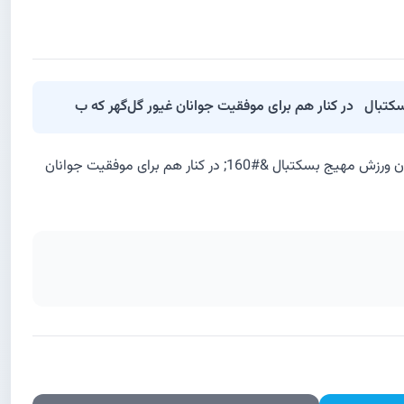
&#160; &#160; سه‌شنبه ۱۱ آذر‌ماه ، ساعت ۱۶:۰۰ سالن چند‌منظوره مجموعه ورزشی اختصاصی گل‌گهر &#160; با حضور هواداران و علاقه‌مندان ورزش مهیج بسکتبال &#160; در کنار هم برای موفقیت جوانان