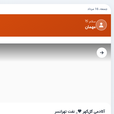
جمعه، 16 مرداد
سلام 👋
مهمان
آکادمی گل‌گهر 💙_ نفت تهرانسر