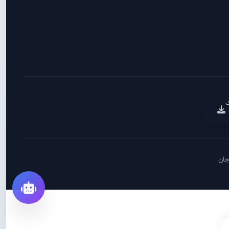
ک
جان