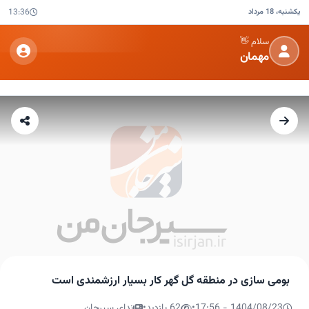
یکشنبه، 18 مرداد
13:36
سلام 👋
مهمان
بومی سازی در منطقه گل گهر کار بسیار ارزشمندی است
1404/08/23 - 17:56
•
62 بازدید
•
ندای سیرجان