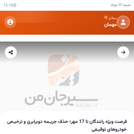
شنبه، 17 مرداد
12:16
سلام 👋
مهمان
فرصت ویژه رانندگان تا 17 مهر؛ حذف جریـمه دوبرابری و ترخیـ‌ص
خودروهای توقیـفی