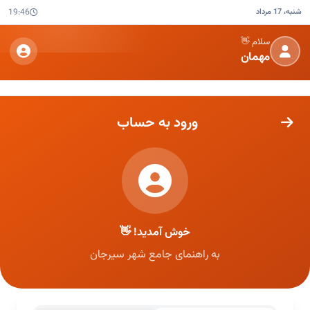
شنبه، 17 مرداد
19:46
سلام 👋
مهمان
ورود به حساب
خوش آمدید! 👋
به راهنمای جامع شهر سیرجان