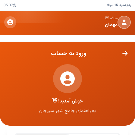
پنج‌شنبه، 15 مرداد
05:07
سلام 👋
مهمان
ورود به حساب
خوش آمدید! 👋
به راهنمای جامع شهر سیرجان