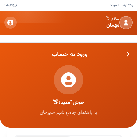
یکشنبه، 18 مرداد
19:32
سلام 👋
مهمان
ورود به حساب
خوش آمدید! 👋
به راهنمای جامع شهر سیرجان